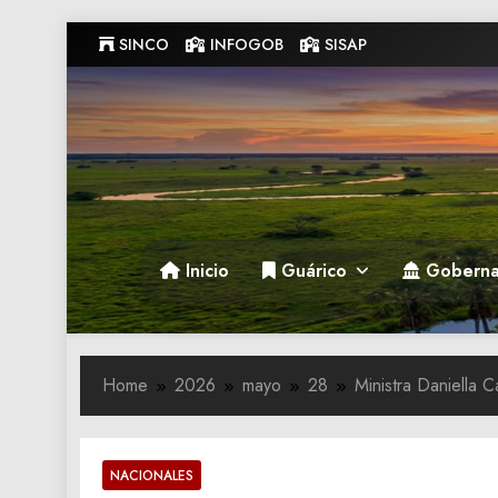
Skip
SINCO
INFOGOB
SISAP
to
content
Gobernacion de Guarico
Gobernacion de Guarico
Inicio
Guárico
Goberna
Home
2026
mayo
28
Ministra Daniella C
NACIONALES