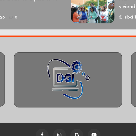
viviend
sibci 
026
0