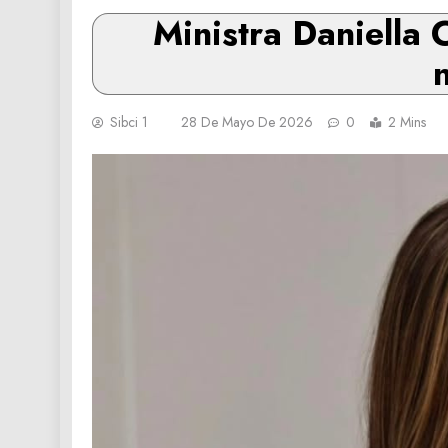
Ministra Daniella C
Sibci 1
28 De Mayo De 2026
0
2 Mins