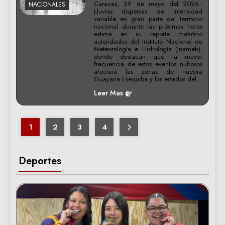
Caracas, 29 de mayo del 2026.-
NACIONALES
Lluvias dispersas de intensidad
variable en gran parte del territorio
nacional durante las próximas horas
estima en su reporte matutino
autoridades del Instituto Nacional de
Meteorología e Hidrología (Inameh),
donde destacan que la mayor
frecuencia de estos eventos nubosos
afectará las zonas de nuestra
Guayana Esequiba y los estados del…
Leer Mas
1
2
3
4
Deportes