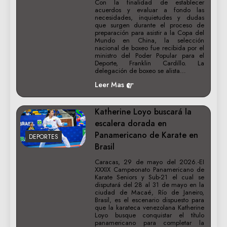
Con la finalidad de establecer
acuerdos y evaluar a fondo las
necesidades, inquietudes y dudas
que surgen durante el proceso de
preparación para asistir a la Copa del
Mundo en China, la selección
nacional de boxeo fue recibida por el
ministro del Poder Popular para el
Deporte, Franklin Cardillo. La
delegación de boxeo se alista…
Leer Mas
Katherine Loyo buscará la
escalera dorada en
Panamericano de Karate en
DEPORTES
Brasil
Caracas, 29 de mayo del 2026.-EI
XXXIX Campeonato Panamericano de
Karate Seniors y Sub-21 el cual se
disputará del 28 al 31 de mayo en la
ciudad de Macaé, Río de Janeiro,
Brasil, es el escenario dispuesto para
que la karateca venezolana Katherine
Loyo busque conquistar el título
panamericano para completar la