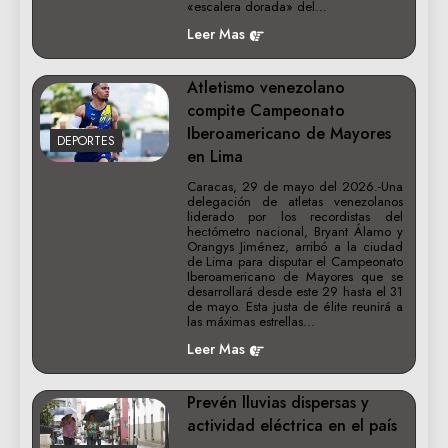
«escalera dorada» del…
Leer Mas
Atletismo venezolano
compite Campeonato
Iberoamericano de Mayores
DEPORTES
en Lima
Caracas, 29 de mayo del 2026.-Una
delegación de atletas venezolanos
liderado por los recordistas del
hectómetro nacional, Bryant Álamo y
Orangys Jiménez, arribó a la ciudad
de Lima para disputar el Campeonato
Iberoamericano de Mayores que se
desarrollará desde este 29 hasta el 31
de mayo. Esta justa de élite reunirá a
las máximas estrellas…
Leer Mas
Prevén lluvias dispersas y
actividad eléctrica en el país