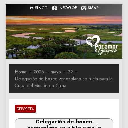
Skip
SINCO
INFOGOB
SISAP
to
content
Gobernacion
Gobernacion de Guarico
de Guarico
Home
2026
mayo
29
Delegación de boxeo venezolano se alista para la
Copa del Mundo en China
DEPORTES
Delegación de boxeo
venezolano se alista para la