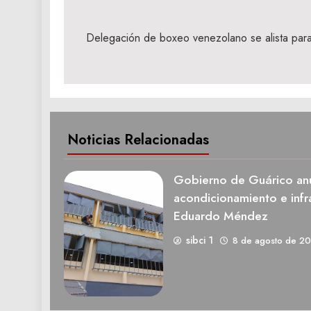
Navegación
de
Delegación de boxeo venezolano se alista par
entradas
Noticias Relacionadas
Gobierno de Guárico anu
acondicionamiento e infra
Eduardo Méndez
sibci 1
8 de agosto de 2