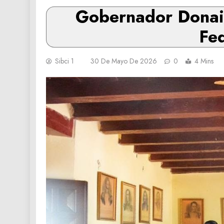
Gobernador Donair
Fe
Sibci 1
30 De Mayo De 2026
0
4 Mins