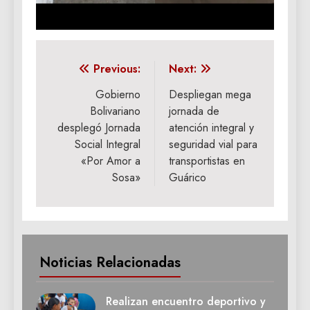
Navegación
Previous:
Next:
de
Gobierno
Despliegan mega
Bolivariano
jornada de
entradas
desplegó Jornada
atención integral y
Social Integral
seguridad vial para
«Por Amor a
transportistas en
Sosa»
Guárico
Noticias Relacionadas
Realizan encuentro deportivo y