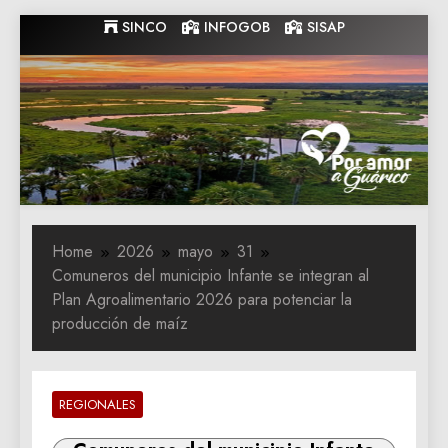
Skip
SINCO
INFOGOB
SISAP
to
content
Gobernacion
Gobernacion de Guarico
de Guarico
Home
2026
mayo
31
Comuneros del municipio Infante se integran al
Plan Agroalimentario 2026 para potenciar la
producción de maíz
REGIONALES