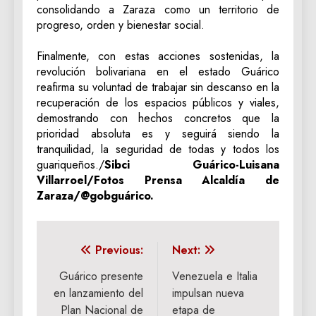
consolidando a Zaraza como un territorio de
progreso, orden y bienestar social.
‎Finalmente, con estas acciones sostenidas, la
revolución bolivariana en el estado Guárico
reafirma su voluntad de trabajar sin descanso en la
recuperación de los espacios públicos y viales,
demostrando con hechos concretos que la
prioridad absoluta es y seguirá siendo la
tranquilidad, la seguridad de todas y todos los
guariqueños./
‎Sibci Guárico-Luisana
Villarroel/Fotos Prensa Alcaldía de
Zaraza/@gobguárico.
Navegación
Previous:
Next:
de
Guárico presente
Venezuela e Italia
en lanzamiento del
impulsan nueva
entradas
Plan Nacional de
etapa de