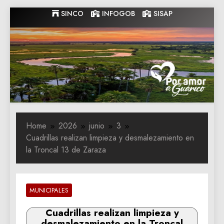
Skip
SINCO
INFOGOB
SISAP
to
content
Gobernacion
Gobernacion de Guarico
de Guarico
Home
2026
junio
3
Cuadrillas realizan limpieza y desmalezamiento en
la Troncal 13 de Zaraza
MUNICIPALES
Cuadrillas realizan limpieza y
desmalezamiento en la Troncal