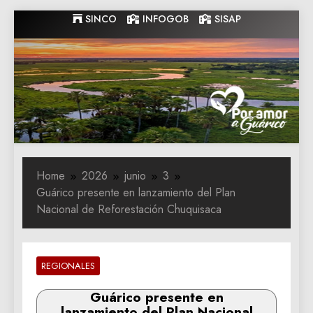
Skip
SINCO
INFOGOB
SISAP
to
content
Gobernacion
Gobernacion de Guarico
de Guarico
Home
2026
junio
3
Guárico presente en lanzamiento del Plan
Nacional de Reforestación Chuquisaca
REGIONALES
Guárico presente en
lanzamiento del Plan Nacional