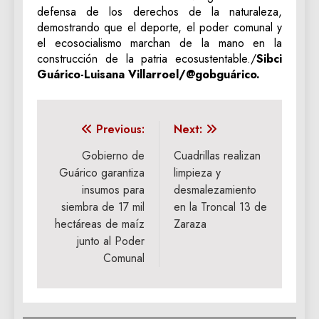
defensa de los derechos de la naturaleza,
demostrando que el deporte, el poder comunal y
el ecosocialismo marchan de la mano en la
construcción de la patria ecosustentable./
Sibci
Guárico-Luisana Villarroel/@gobguárico.
Navegación
Previous:
Next:
de
Gobierno de
Cuadrillas realizan
Guárico garantiza
limpieza y
entradas
insumos para
desmalezamiento
siembra de 17 mil
en la Troncal 13 de
hectáreas de maíz
Zaraza
junto al Poder
Comunal