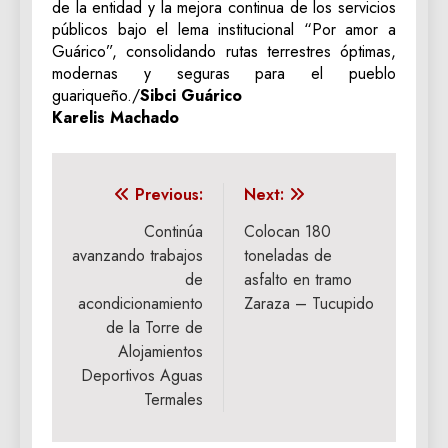
de la entidad y la mejora continua de los servicios
públicos bajo el lema institucional “Por amor a
Guárico”, consolidando rutas terrestres óptimas,
modernas y seguras para el pueblo
guariqueño./
Sibci Guárico
Karelis Machado
Navegación
Previous:
Next:
de
Continúa
Colocan 180
avanzando trabajos
toneladas de
entradas
de
asfalto en tramo
acondicionamiento
Zaraza – Tucupido
de la Torre de
Alojamientos
Deportivos Aguas
Termales