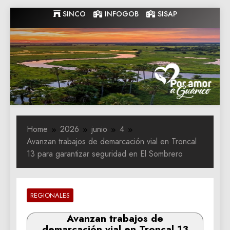
Skip
SINCO
INFOGOB
SISAP
to
content
Gobernacion
Gobernacion de Guarico
de Guarico
Home
2026
junio
4
Avanzan trabajos de demarcación vial en Troncal
13 para garantizar seguridad en El Sombrero
REGIONALES
Avanzan trabajos de
demarcación vial en Troncal 13