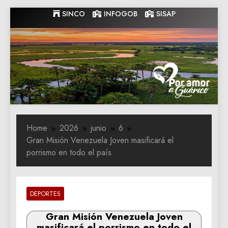
Skip
SINCO
INFOGOB
SISAP
to
content
Gobernacion
Gobernacion de Guarico
de Guarico
Home
2026
junio
6
Gran Misión Venezuela Joven masificará el
porrismo en todo el país
DEPORTES
Gran Misión Venezuela Joven
masificará el porrismo en todo el