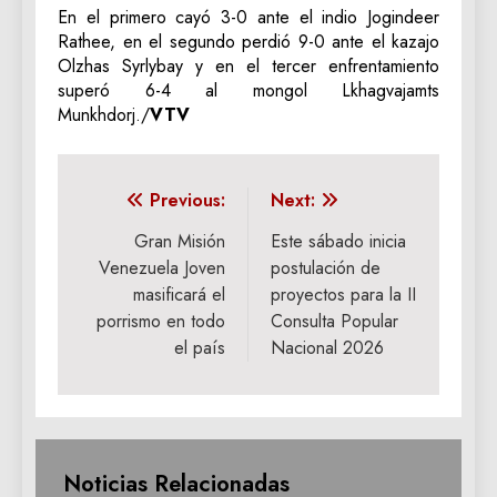
En el primero cayó 3-0 ante el indio Jogindeer
Rathee, en el segundo perdió 9-0 ante el kazajo
Olzhas Syrlybay y en el tercer enfrentamiento
superó 6-4 al mongol Lkhagvajamts
Munkhdorj./
VTV
Navegación
Previous:
Next:
de
Gran Misión
Este sábado inicia
Venezuela Joven
postulación de
entradas
masificará el
proyectos para la II
porrismo en todo
Consulta Popular
el país
Nacional 2026
Noticias Relacionadas