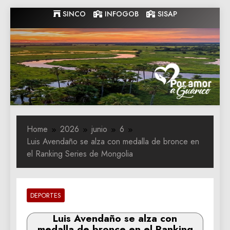
Skip
SINCO
INFOGOB
SISAP
to
content
Gobernacion
Gobernacion de Guarico
de Guarico
Home
2026
junio
6
Luis Avendaño se alza con medalla de bronce en
el Ranking Series de Mongolia
DEPORTES
Luis Avendaño se alza con
medalla de bronce en el Ranking