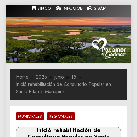
Skip
SINCO
INFOGOB
SISAP
to
content
Gobernacion
Gobernacion de Guarico
de Guarico
Home
2026
junio
15
‎Inició rehabilitación de Consultorio Popular en
Santa Rita de Manapire
MUNICIPALES
REGIONALES
‎Inició rehabilitación de
Consultorio Popular en Santa