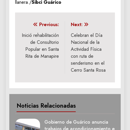
llanera./
Sibci Guárico
Navegación
Previous:
Next:
de
‎Inició rehabilitación
Celebran el Día
de Consultorio
Nacional de la
entradas
Popular en Santa
Actividad Física
Rita de Manapire
con ruta de
senderismo en el
Cerro Santa Rosa
Noticias Relacionadas
Gobierno de Guárico anuncia
trabajos de acondicionamiento e