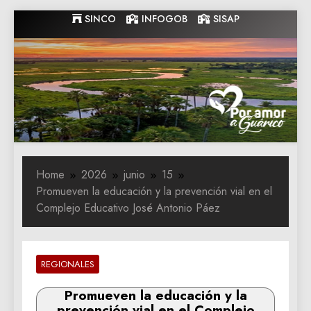
Skip
SINCO
INFOGOB
SISAP
to
content
Gobernacion
Gobernacion de Guarico
de Guarico
Home
2026
junio
15
Promueven la educación y la prevención vial en el
Complejo Educativo José Antonio Páez
REGIONALES
Promueven la educación y la
prevención vial en el Complejo