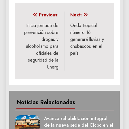
Navegación
Previous:
Next:
de
Inicia jornada de
Onda tropical
prevención sobre
número 16
entradas
drogas y
generará lluvias y
alcoholismo para
chubascos en el
oficiales de
país
seguridad de la
Unerg
Noticias Relacionadas
Avanza rehabilitación integral
de la nueva sede del Cicpc en el