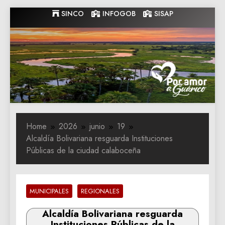
Skip
SINCO
INFOGOB
SISAP
to
content
Gobernacion
Gobernacion de Guarico
de Guarico
Home
2026
junio
19
Alcaldía Bolivariana resguarda Instituciones
Públicas de la ciudad calaboceña
MUNICIPALES
REGIONALES
Alcaldía Bolivariana resguarda
Instituciones Públicas de la