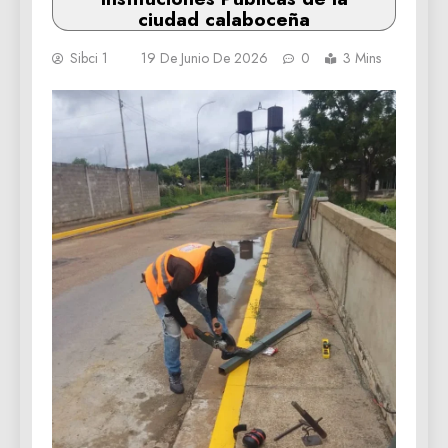
ciudad calaboceña
Sibci 1
19 De Junio De 2026
0
3 Mins