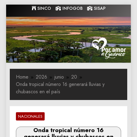
Skip
SINCO
INFOGOB
SISAP
to
content
Gobernacion
Gobernacion de Guarico
de Guarico
Home
2026
junio
20
Onda tropical número 16 generará lluvias y
chubascos en el país
NACIONALES
Onda tropical número 16
generará lluvias y chubascos en