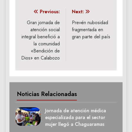
Navegación
Previous:
Next:
de
Gran jornada de
Prevén nubosidad
atención social
fragmentada en
entradas
integral benefició a
gran parte del país
la comunidad
«Bendición de
Dios» en Calabozo
Noticias Relacionadas
Jornada de atención médica
especializada para el sector
mujer llegó a Chaguaramas