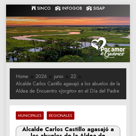
Skip
SINCO
INFOGOB
SISAP
to
content
Gobernacion
Gobernacion de Guarico
de Guarico
Home
2026
junio
22
Alcalde Carlos Castillo agasajó a los abuelos de la
Aldea de Encuentro «Jorgito» en el Día del Padre
MUNICIPALES
REGIONALES
Alcalde Carlos Castillo agasajó a
los abuelos de la Aldea de