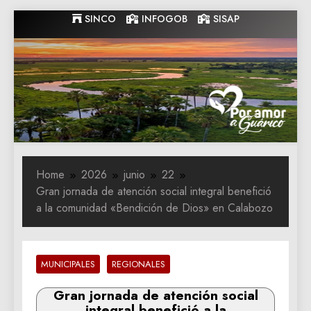
Skip
SINCO
INFOGOB
SISAP
to
content
Gobernacion
Gobernacion de Guarico
de Guarico
Home
2026
junio
22
Gran jornada de atención social integral benefició
a la comunidad «Bendición de Dios» en Calabozo
MUNICIPALES
REGIONALES
Gran jornada de atención social
integral benefició a la