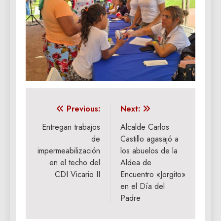
Navegación
Previous:
Next:
de
Entregan trabajos
Alcalde Carlos
de
Castillo agasajó a
entradas
impermeabilización
los abuelos de la
en el techo del
Aldea de
CDI Vicario II
Encuentro «Jorgito»
en el Día del
Padre