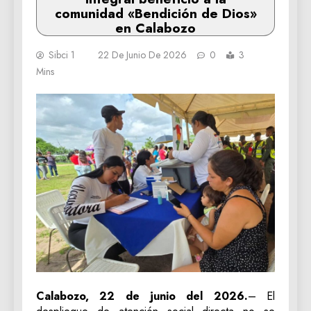
comunidad «Bendición de Dios»
en Calabozo
Sibci 1
22 De Junio De 2026
0
3
Mins
Calabozo, 22 de junio del 2026.
– El