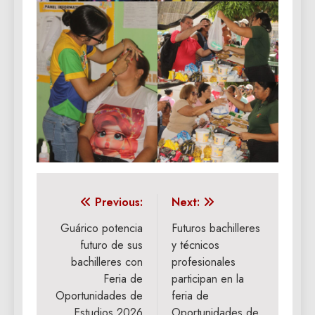
Navegación
Previous:
Next:
de
Guárico potencia
Futuros bachilleres
futuro de sus
y técnicos
entradas
bachilleres con
profesionales
Feria de
participan en la
Oportunidades de
feria de
Estudios 2026
Oportunidades de