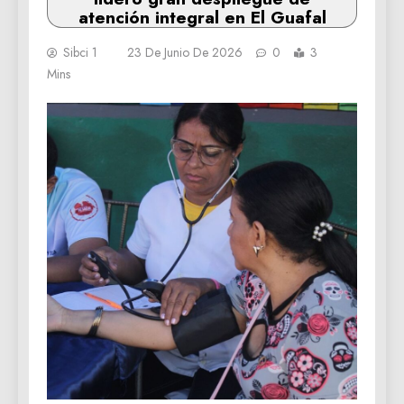
atención integral en El Guafal
Sibci 1
23 De Junio De 2026
0
3
Mins