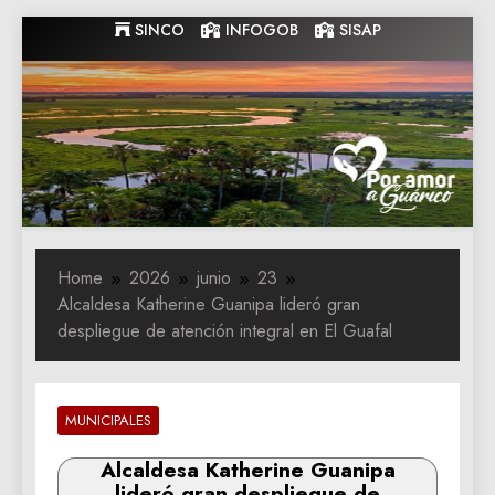
Skip
SINCO
INFOGOB
SISAP
to
content
Gobernacion
Gobernacion de Guarico
de Guarico
Home
2026
junio
23
Alcaldesa Katherine Guanipa lideró gran
despliegue de atención integral en El Guafal
MUNICIPALES
Alcaldesa Katherine Guanipa
lideró gran despliegue de