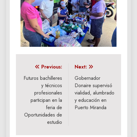
Navegación
Previous:
Next:
de
Futuros bachilleres
‎Gobernador
y técnicos
Donaire supervisó
entradas
profesionales
vialidad, alumbrado
participan en la
y educación en
feria de
Puerto Miranda
Oportunidades de
estudio