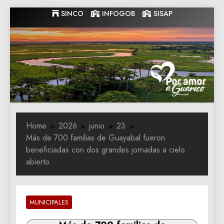
Skip
SINCO
INFOGOB
SISAP
to
content
Gobernacion
Gobernacion de Guarico
de Guarico
Home
2026
junio
23
Más de 700 familias de Guayabal fueron
beneficiadas con dos grandes jornadas a cielo
abierto
MUNICIPALES