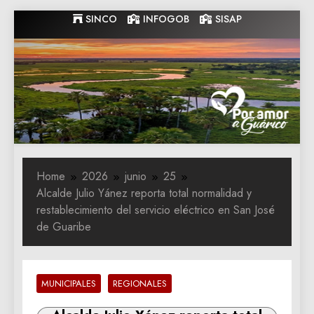
Skip
SINCO
INFOGOB
SISAP
to
content
Gobernacion
Gobernacion de Guarico
de Guarico
Home
2026
junio
25
Alcalde Julio Yánez reporta total normalidad y
restablecimiento del servicio eléctrico en San José
de Guaribe
MUNICIPALES
REGIONALES