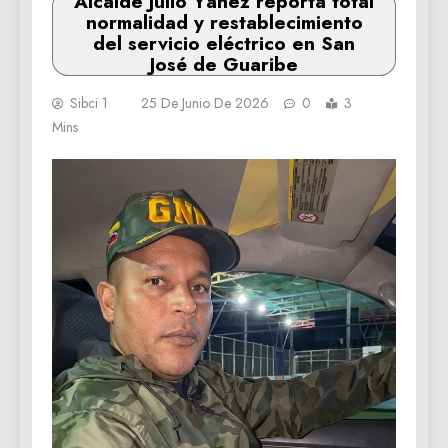
Alcalde Julio Yánez reporta total
normalidad y restablecimiento
del servicio eléctrico en San
José de Guaribe
Sibci 1
25 De Junio De 2026
0
3
Mins