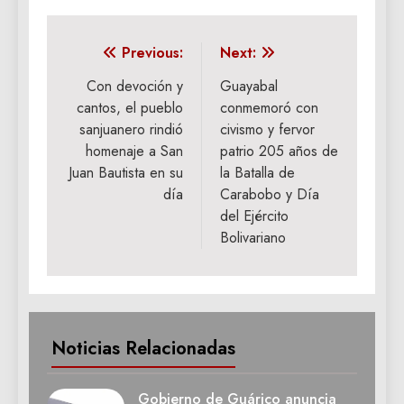
Navegación
Previous:
Next:
de
Con devoción y
Guayabal
cantos, el pueblo
conmemoró con
entradas
sanjuanero rindió
civismo y fervor
homenaje a San
patrio 205 años de
Juan Bautista en su
la Batalla de
día
Carabobo y Día
del Ejército
Bolivariano
Noticias Relacionadas
Gobierno de Guárico anuncia