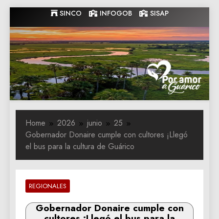
Skip
SINCO
INFOGOB
SISAP
to
content
Gobernacion
Gobernacion de Guarico
de Guarico
Home
2026
junio
25
Gobernador Donaire cumple con cultores ¡Llegó
el bus para la cultura de Guárico
REGIONALES
Gobernador Donaire cumple con
cultores ¡Llegó el bus para la