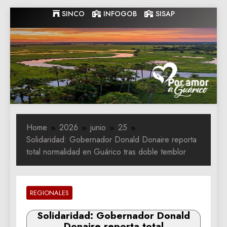
Skip
SINCO
INFOGOB
SISAP
to
content
Gobernacion
Gobernacion de Guarico
de Guarico
Home
2026
junio
25
Solidaridad: Gobernador Donald Donaire reporta
total normalidad en Guárico tras doble temblor
REGIONALES
Solidaridad: Gobernador Donald
Donaire reporta total