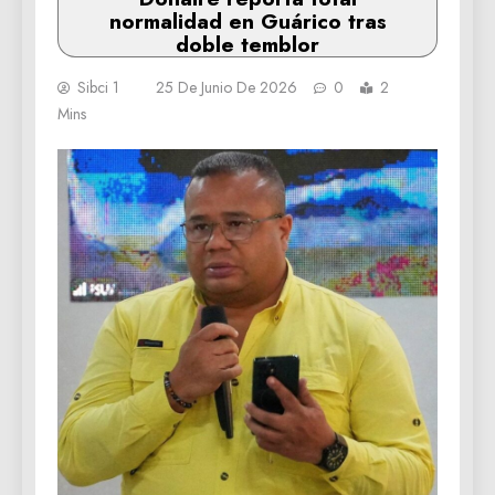
normalidad en Guárico tras
doble temblor
Sibci 1
25 De Junio De 2026
0
2
Mins