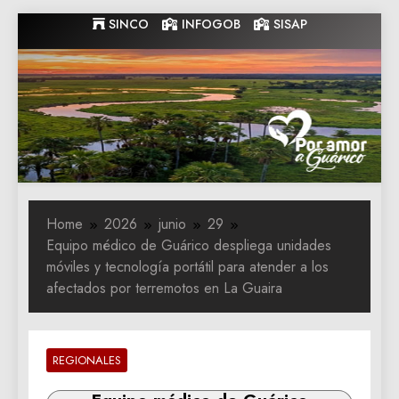
Skip
SINCO
INFOGOB
SISAP
to
content
Gobernacion
Gobernacion de Guarico
de Guarico
Home
2026
junio
29
Equipo médico de Guárico despliega unidades
móviles y tecnología portátil para atender a los
afectados por terremotos en La Guaira
REGIONALES