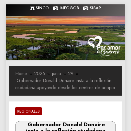
Skip
SINCO
INFOGOB
SISAP
to
content
Gobernacion
Gobernacion de Guarico
de Guarico
Home
2026
junio
29
Gobernador Donald Donaire insta a la reflexión
ciudadana apoyando desde los centros de acopio
REGIONALES
Gobernador Donald Donaire
insta a la reflexión ciudadana