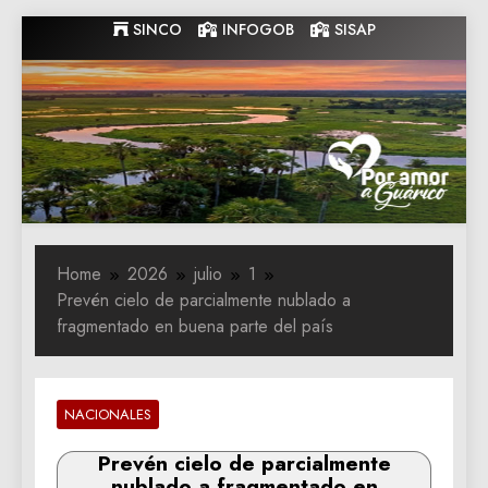
Skip
SINCO
INFOGOB
SISAP
to
content
Gobernacion
Gobernacion de Guarico
de Guarico
Home
2026
julio
1
Prevén cielo de parcialmente nublado a
fragmentado en buena parte del país
NACIONALES
Prevén cielo de parcialmente
nublado a fragmentado en