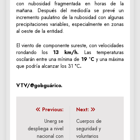
con nubosidad fragmentada en horas de la
mañana. Después del mediodía se prevé un
incremento paulatino de la nubosidad con algunas
precipitaciones variables, especialmente en zonas
al oeste de la entidad.
El viento de componente sureste, con velocidades
rondando los
13 km/h.
Las temperaturas
oscilarán entre una mínima de
19 °C
y una máxima
que podría alcanzar los 31 °C
.
VTV/@gobguárico.
Navegación
Previous:
Next:
de
Unerg se
Cuerpos de
despliega a nivel
seguridad y
entradas
nacional con
voluntarios