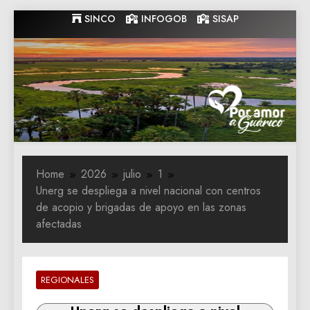
Skip
SINCO
INFOGOB
SISAP
to
content
Gobernacion
Gobernacion de Guarico
de Guarico
Home
2026
julio
1
Unerg se despliega a nivel nacional con centros
de acopio y brigadas de apoyo en las zonas
afectadas
REGIONALES