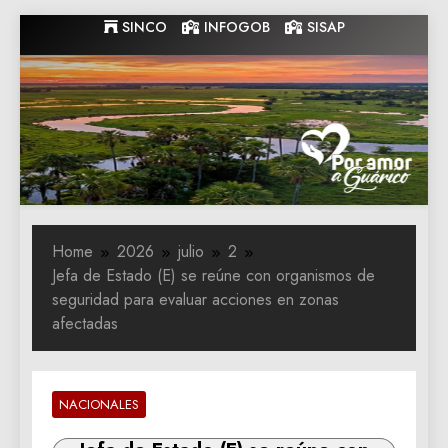
Skip
SINCO
INFOGOB
SISAP
to
content
Gobernacion
Gobernacion de Guarico
de Guarico
Home
2026
julio
2
Jefa de Estado (E) se reúne con organismos de
seguridad para evaluar acciones en zonas
afectadas
NACIONALES