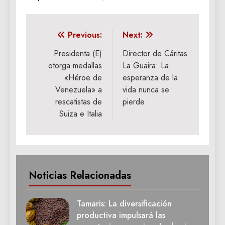
Navegación
Previous:
Next:
de
Presidenta (E)
Director de Cáritas
otorga medallas
La Guaira: La
entradas
«Héroe de
esperanza de la
Venezuela» a
vida nunca se
rescatistas de
pierde
Suiza e Italia
Noticias Relacionadas
Tamaris: La diversificación
productiva impulsará las