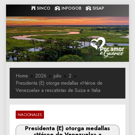
Skip
SINCO
INFOGOB
SISAP
to
content
Gobernacion
Gobernacion de Guarico
de Guarico
Home
2026
julio
2
Presidenta (E) otorga medallas «Héroe de
Venezuela» a rescatistas de Suiza e Italia
NACIONALES
Presidenta (E) otorga medallas
«Héroe de Venezuela» a