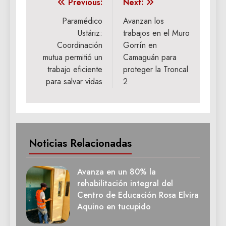
Navegación
Previous:
Next:
de
Paramédico
Avanzan los
Ustáriz:
trabajos en el Muro
entradas
Coordinación
Gorrín en
mutua permitió un
Camaguán para
trabajo eficiente
proteger la Troncal
para salvar vidas
2
Noticias Relacionadas
Avanza en un 80% la
rehabilitación integral del
Centro de Educación Rosa Elvira
Aquino en tucupido