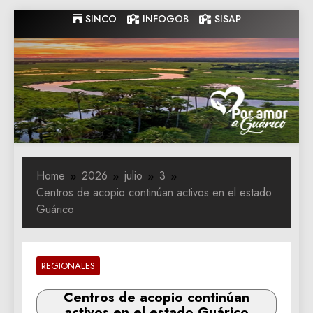
Skip
SINCO
INFOGOB
SISAP
to
content
Gobernacion
Gobernacion de Guarico
de Guarico
Home
2026
julio
3
Centros de acopio continúan activos en el estado
Guárico
REGIONALES
Centros de acopio continúan
activos en el estado Guárico