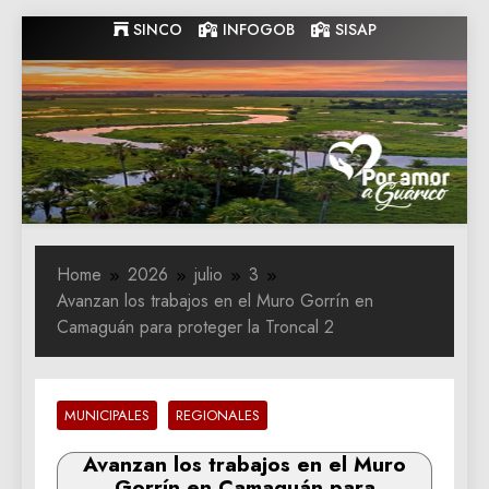
Skip
SINCO
INFOGOB
SISAP
to
content
Gobernacion
Gobernacion de Guarico
de Guarico
Home
2026
julio
3
Avanzan los trabajos en el Muro Gorrín en
Camaguán para proteger la Troncal 2
MUNICIPALES
REGIONALES
Avanzan los trabajos en el Muro
Gorrín en Camaguán para