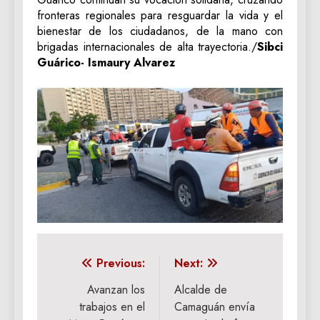
fronteras regionales para resguardar la vida y el
bienestar de los ciudadanos, de la mano con
brigadas internacionales de alta trayectoria./
Sibci
Guárico- Ismaury Alvarez
Navegación
Previous:
Next:
de
Avanzan los
Alcalde de
trabajos en el
Camaguán envía
entradas