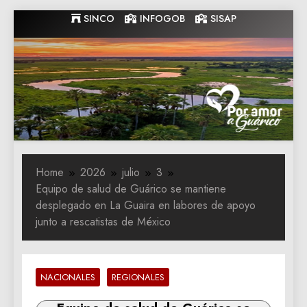
Skip
SINCO
INFOGOB
SISAP
to
content
Gobernacion
Gobernacion de Guarico
de Guarico
Home
2026
julio
3
Equipo de salud de Guárico se mantiene
desplegado en La Guaira en labores de apoyo
junto a rescatistas de México
NACIONALES
REGIONALES