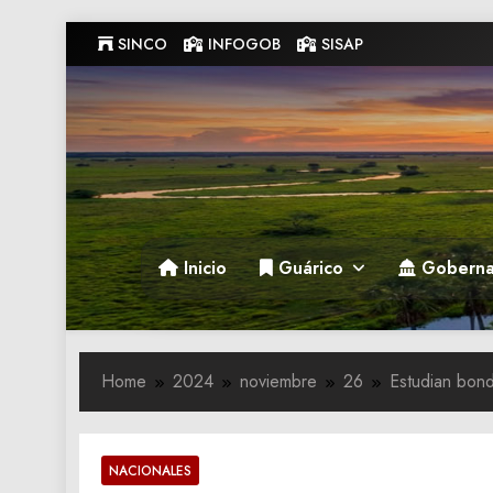
Skip
SINCO
INFOGOB
SISAP
to
content
Gobernacion de Guarico
Gobernacion de Guarico
Inicio
Guárico
Goberna
Home
2024
noviembre
26
Estudian bond
NACIONALES