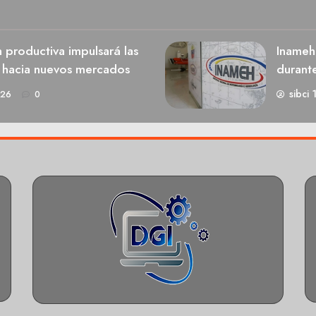
n productiva impulsará las
Inameh
s hacia nuevos mercados
durant
sibci 
026
0