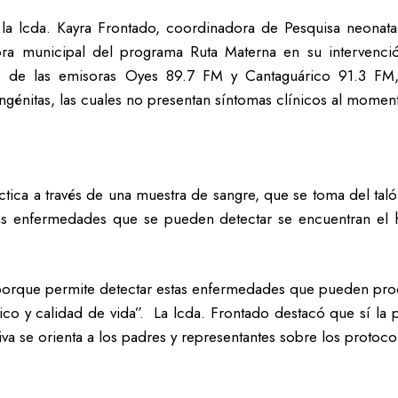
 la lcda. Kayra Frontado, coordinadora de Pesquisa neonata
ra municipal del programa Ruta Materna en su intervenci
vés de las emisoras Oyes 89.7 FM y Cantaguárico 91.3 FM
énitas, las cuales no presentan síntomas clínicos al momen
ctica a través de una muestra de sangre, que se toma del taló
as enfermedades que se pueden detectar se encuentran el hip
porque permite detectar estas enfermedades que pueden produ
o y calidad de vida”. La lcda. Frontado destacó que sí la pr
iva se orienta a los padres y representantes sobre los protoco