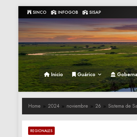
Skip
SINCO
INFOGOB
SISAP
to
content
Gobernacion de Guarico
Gobernacion de Guarico
Inicio
Guárico
Goberna
Home
2024
noviembre
26
Sistema de Sa
REGIONALES