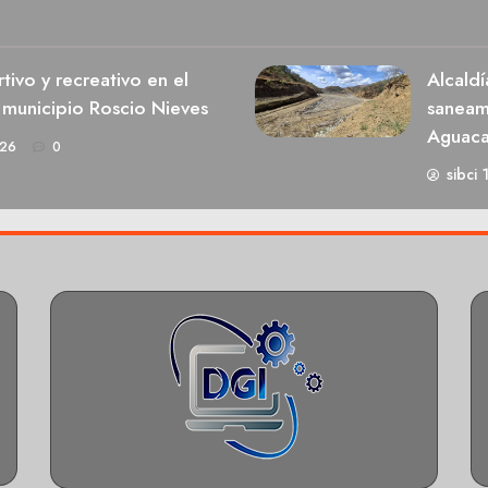
ivo y recreativo en el
Alcaldí
 municipio Roscio Nieves
saneami
Aguaca
026
0
sibci 