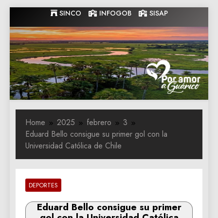
Skip
SINCO
INFOGOB
SISAP
to
content
Gobernacion
Gobernacion de Guarico
de Guarico
Home
2025
febrero
3
Eduard Bello consigue su primer gol con la
Universidad Católica de Chile
DEPORTES
Eduard Bello consigue su primer
gol con la Universidad Católica