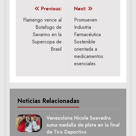
Navegación
Previous:
Next:
de
Flamengo vence al
Promueven
Botafogo de
Industria
entradas
Savarino en la
Farmacéutica
Supercopa de
Sostenible
Brasil
orientada a
medicamentos
esenciales
Noticias Relacionadas
Venezolana Nicole Saavedra
suma medalla de plata en la final
de Tiro Deportivo