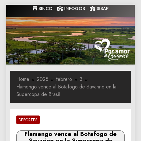
Skip
SINCO
INFOGOB
SISAP
to
content
Gobernacion
Gobernacion de Guarico
de Guarico
Home
2025
febrero
3
Flamengo vence al Botafogo de Savarino en la
Supercopa de Brasil
DEPORTES
Flamengo vence al Botafogo de
Savarino en la Supercopa de