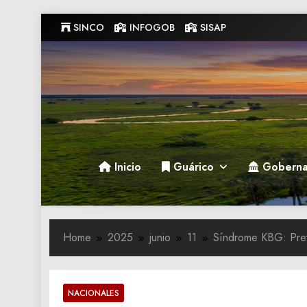
Skip
SINCO
INFOGOB
SISAP
to
content
Gobernacion de Guarico
Gobernacion de Guarico
Inicio
Guárico
Goberna
Home
2025
junio
11
Síndrome KBG: Prev
NACIONALES