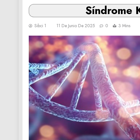
Síndrome K
Sibci 1
11 De Junio De 2025
0
3 Mins