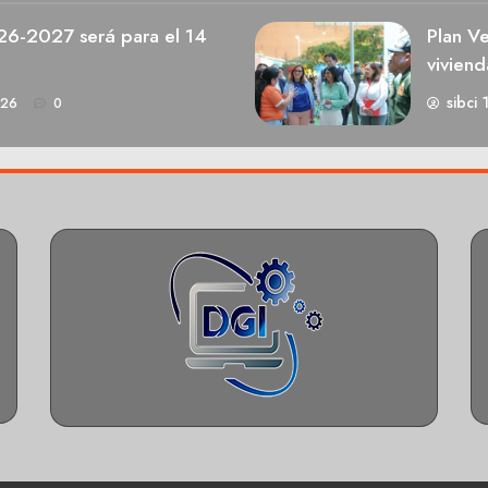
026-2027 será para el 14
Plan V
viviend
sibci 
026
0