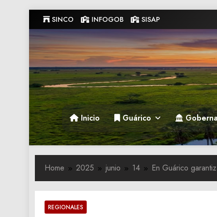
Skip
SINCO
INFOGOB
SISAP
to
content
Gobernacion de Guarico
Gobernacion de Guarico
Inicio
Guárico
Goberna
Home
2025
junio
14
En Guárico garantiz
REGIONALES