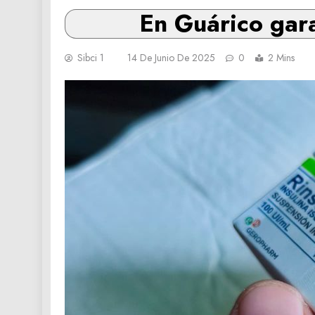
En Guárico gara
Sibci 1
14 De Junio De 2025
0
2 Mins