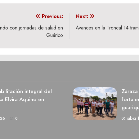
Previous:
Next:
ndo con jornadas de salud en
Avances en la Troncal 14 tra
Guárico
ilitación integral del
Zaraza 
a Elvira Aquino en
fortale
guariq
sibci 
026
0