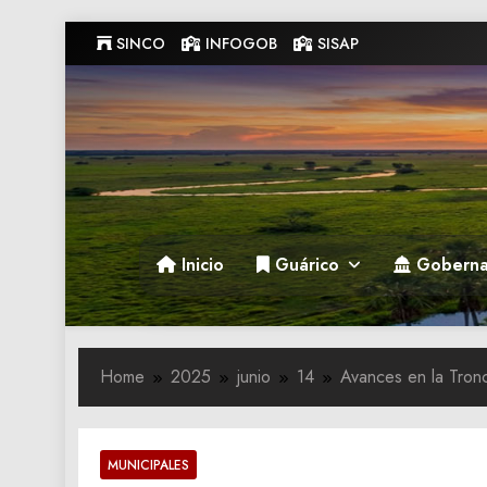
Skip
SINCO
INFOGOB
SISAP
to
content
Gobernacion de Guarico
Gobernacion de Guarico
Inicio
Guárico
Goberna
Home
2025
junio
14
Avances en la Tron
MUNICIPALES