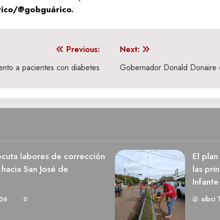
rico/@gobguárico.
Previous:
Next:
iento a pacientes con diabetes
Gobernador Donald Donaire 
cuta labores de corrección
El pla
 hacia San José de
las pri
Infante
sibci 
026
0