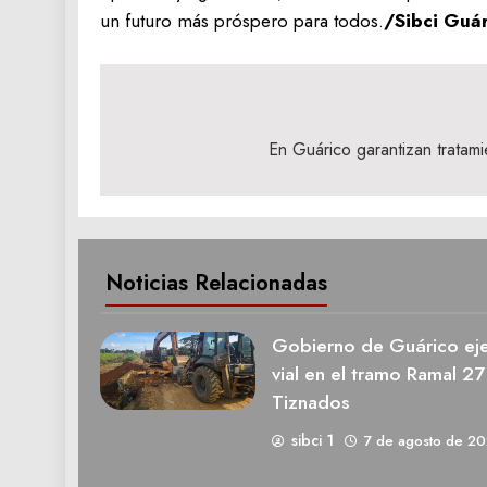
un futuro más próspero para todos.
/Sibci Guá
Navegación
de
En Guárico garantizan tratam
entradas
Noticias Relacionadas
Gobierno de Guárico eje
vial en el tramo Ramal 27
Tiznados
sibci 1
7 de agosto de 2