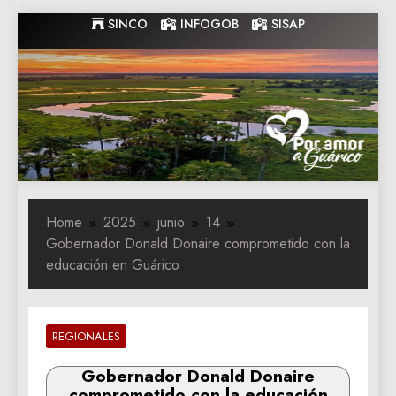
Skip
SINCO
INFOGOB
SISAP
to
content
Gobernacion
Gobernacion de Guarico
de Guarico
Home
2025
junio
14
Gobernador Donald Donaire comprometido con la
educación en Guárico
REGIONALES
Gobernador Donald Donaire
comprometido con la educación