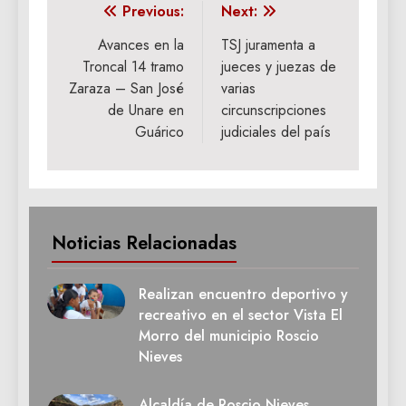
Navegación
Previous:
Next:
de
Avances en la
TSJ juramenta a
Troncal 14 tramo
jueces y juezas de
entradas
Zaraza – San José
varias
de Unare en
circunscripciones
Guárico
judiciales del país
Noticias Relacionadas
Realizan encuentro deportivo y
recreativo en el sector Vista El
Morro del municipio Roscio
Nieves
Alcaldía de Roscio Nieves