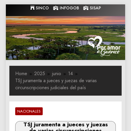
Skip
SINCO
INFOGOB
SISAP
to
content
Gobernacion
Gobernacion de Guarico
de Guarico
Home
2025
junio
14
TSJ juramenta a jueces y juezas de varias
circunscripciones judiciales del país
NACIONALES
TSJ juramenta a jueces y juezas
de varias circunscripciones