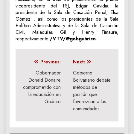
vicepresidente del TSJ, Edgar Gavidia; la
presidenta de la Sala de Casación Penal, Elsa
Gómez , así como los presidentes de la Sala
Político Administrativa y de la Sala de Casación
Civil, Malaquías Gil y Henry Timaure,
respectivamente.
/VTV/@gobguárico.
Navegación
Previous:
Next:
de
Gobernador
Gobierno
Donald Donaire
Bolivariano debate
entradas
comprometido con
métodos de
la educación en
gestión que
Guárico
favorezcan a las
comunidades