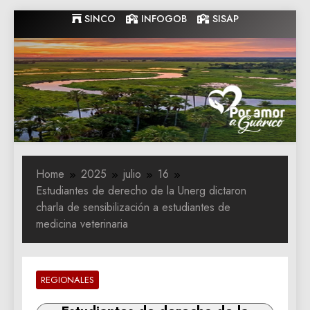
Skip
SINCO
INFOGOB
SISAP
to
content
Gobernacion
Gobernacion de Guarico
de Guarico
Home
2025
julio
16
Estudiantes de derecho de la Unerg dictaron
charla de sensibilización a estudiantes de
medicina veterinaria
REGIONALES