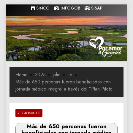
Skip
SINCO
INFOGOB
SISAP
to
content
Gobernacion
Gobernacion de Guarico
de Guarico
Home
2025
julio
16
Más de 650 personas fueron beneficiadas con
jornada médico integral a través del “Plan Piloto”
REGIONALES
Más de 650 personas fueron
beneficiadas con jornada médico