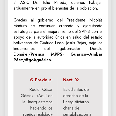
al ASIC Dr. Tulio Pineda, quienes trabajan
arduamente en pro al bienestar de la población.
Gracias al gobierno del Presidente Nicolás
Maduro se continúan creando y ejecutando
estrategias para el mejoramiento del SPNS con el
apoyo de la autoridad única en salud del estado
bolivariano de Guárico Lcdo. Jesús Rojas, bajo los
lineamientos del gobernador Donald
Donaire./
Prensa MPPS- Guárico
–
Ambar
Páe
z/
@gobguárico.
Navegación
Previous:
Next:
de
Rector César
Estudiantes de
Gómez: «Aquí en
derecho de la
entradas
la Unerg estamos
Unerg dictaron
haciendo los
charla de
sueños realidad»
sensibilización a