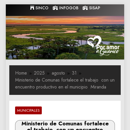
Skip
SINCO
INFOGOB
SISAP
to
content
Gobernacion
Gobernacion de Guarico
de Guarico
Home
2025
agosto
31
Ministerio de Comunas fortalece el trabajo con un
encuentro productivo en el municipio Miranda
MUNICIPALES
Ministerio de Comunas fortalece
el trabajo con un encuentro