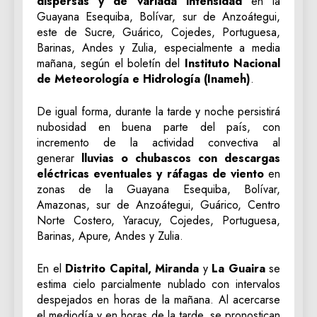
dispersas y de variada intensidad
en la
Guayana Esequiba, Bolívar, sur de Anzoátegui,
este de Sucre, Guárico, Cojedes, Portuguesa,
Barinas, Andes y Zulia, especialmente a media
mañana, según el boletín del
Instituto Nacional
de Meteorología e Hidrología (Inameh)
.
De igual forma, durante la tarde y noche persistirá
nubosidad en buena parte del país, con
incremento de la actividad convectiva al
generar
lluvias o chubascos con descargas
eléctricas eventuales y ráfagas de viento
en
zonas de la Guayana Esequiba, Bolívar,
Amazonas, sur de Anzoátegui, Guárico, Centro
Norte Costero, Yaracuy, Cojedes, Portuguesa,
Barinas, Apure, Andes y Zulia.
En el
Distrito Capital, Miranda
y
La Guaira
se
estima cielo parcialmente nublado con intervalos
despejados en horas de la mañana. Al acercarse
el mediodía y en horas de la tarde, se pronostican