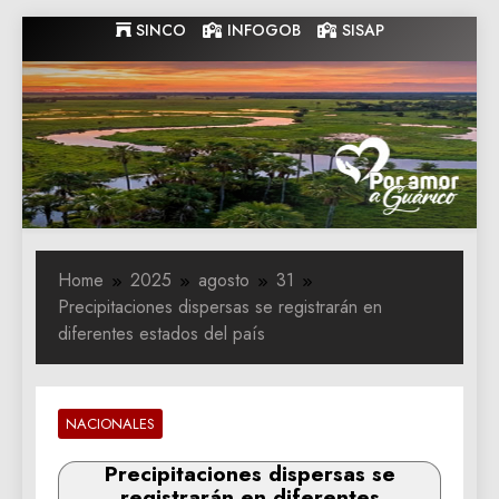
Skip
SINCO
INFOGOB
SISAP
to
content
Gobernacion
Gobernacion de Guarico
de Guarico
Home
2025
agosto
31
Precipitaciones dispersas se registrarán en
diferentes estados del país
NACIONALES
Precipitaciones dispersas se
registrarán en diferentes