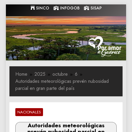
Skip
SINCO
INFOGOB
SISAP
to
content
Gobernacion
Gobernacion de Guarico
de Guarico
Home
2025
octubre
6
Autoridades meteorológicas prevén nubosidad
parcial en gran parte del país
NACIONALES
Autoridades meteorológicas
prevén nubosidad parcial en