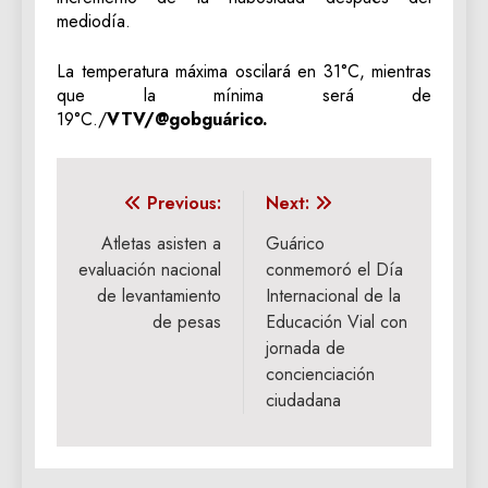
mediodía.
La temperatura máxima oscilará en 31°C, mientras
que la mínima será de
19°C./
VTV/@gobguárico.
Navegación
Previous:
Next:
de
Atletas asisten a
Guárico
evaluación nacional
conmemoró el Día
entradas
de levantamiento
Internacional de la
de pesas
Educación Vial con
jornada de
concienciación
ciudadana