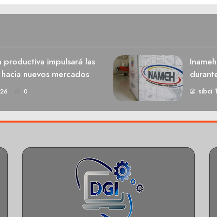
n productiva impulsará las
Inameh
s hacia nuevos mercados
durant
sibci 
026
0