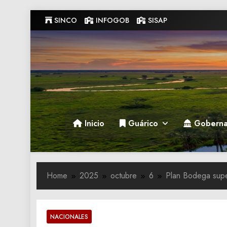
Skip
SINCO
INFOGOB
SISAP
to
content
Gobernacion de Guarico
Gobernacion de Guarico
Inicio
Guárico
Goberna
Home
2025
octubre
6
Plan Bodega super
NACIONALES