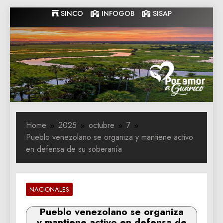
Skip
SINCO
INFOGOB
SISAP
to
content
Gobernacion
Gobernacion de Guarico
de Guarico
Home
2025
octubre
7
Pueblo venezolano se organiza y mantiene activo
en defensa de su soberanía
NACIONALES
Pueblo venezolano se organiza
y mantiene activo en defensa de