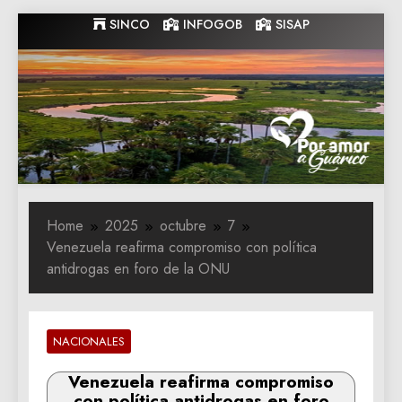
Skip
SINCO
INFOGOB
SISAP
to
content
Gobernacion
Gobernacion de Guarico
de Guarico
Home
2025
octubre
7
Venezuela reafirma compromiso con política
antidrogas en foro de la ONU
NACIONALES
Venezuela reafirma compromiso
con política antidrogas en foro