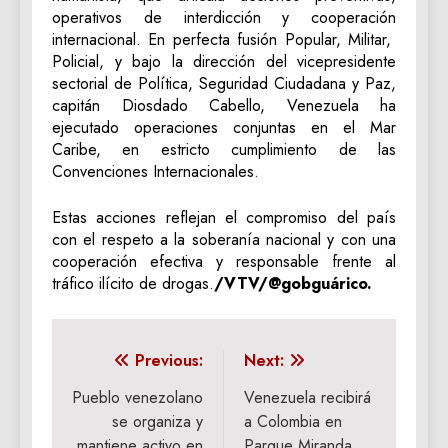
operativos de interdicción y cooperación
internacional. En perfecta fusión Popular, Militar,
Policial, y bajo la dirección del vicepresidente
sectorial de Política, Seguridad Ciudadana y Paz,
capitán Diosdado Cabello, Venezuela ha
ejecutado operaciones conjuntas en el Mar
Caribe, en estricto cumplimiento de las
Convenciones Internacionales.
Estas acciones reflejan el compromiso del país
con el respeto a la soberanía nacional y con una
cooperación efectiva y responsable frente al
tráfico ilícito de drogas.
/VTV/@gobguárico.
Navegación
Previous:
Next:
de
Pueblo venezolano
Venezuela recibirá
se organiza y
a Colombia en
entradas
mantiene activo en
Parque Miranda