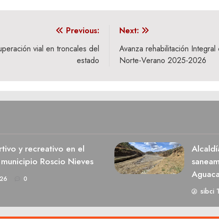
Previous:
Next:
peración vial en troncales del
Avanza rehabilitación Integra
estado
Norte-Verano 2025-2026
ivo y recreativo en el
Alcaldí
 municipio Roscio Nieves
saneami
Aguaca
026
0
sibci 