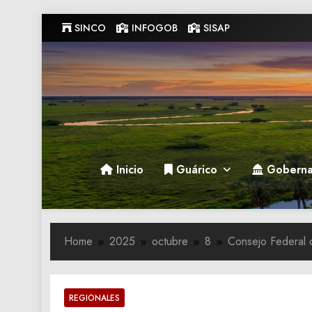
Skip
SINCO
INFOGOB
SISAP
to
content
Gobernacion de Guarico
Gobernacion de Guarico
Inicio
Guárico
Goberna
Home
2025
octubre
8
Consejo Federal 
REGIONALES