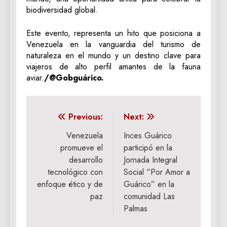
biodiversidad global.
Este evento, representa un hito que posiciona a
Venezuela en la vanguardia del turismo de
naturaleza en el mundo y un destino clave para
viajeros de alto perfil amantes de la fauna
aviar.
/@Gobguárico.
Navegación
Previous:
Next:
de
Venezuela
Inces Guárico
promueve el
participó en la
entradas
desarrollo
Jornada Integral
tecnológico con
Social “Por Amor a
enfoque ético y de
Guárico” en la
paz
comunidad Las
Palmas