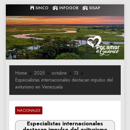
Skip
SINCO
INFOGOB
SISAP
to
content
Gobernacion
Gobernacion de Guarico
de Guarico
Home
2025
octubre
13
Especialistas internacionales destacan impulso del
aviturismo en Venezuela
NACIONALES
Especialistas internacionales
destacan impulso del aviturismo