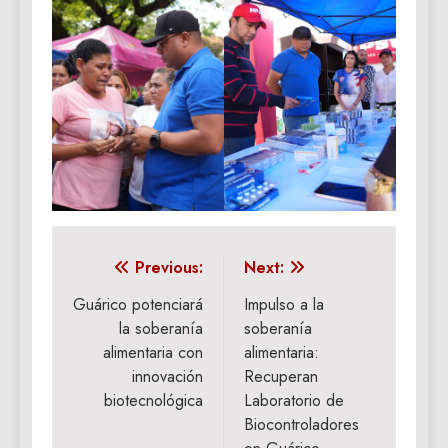
Navegación
Previous:
Next:
de
Guárico potenciará
Impulso a la
la soberanía
soberanía
entradas
alimentaria con
alimentaria:
innovación
Recuperan
biotecnológica
Laboratorio de
Biocontroladores