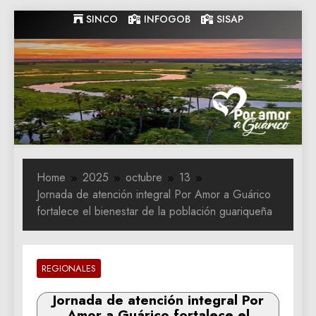
Skip
SINCO
INFOGOB
SISAP
to
content
Gobernacion
Gobernacion de Guarico
de Guarico
Home
2025
octubre
13
Jornada de atención integral Por Amor a Guárico
fortalece el bienestar de la población guariqueña
REGIONALES
Jornada de atención integral Por
Amor a Guárico fortalece el